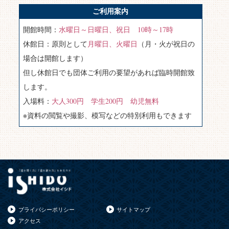
ご利用案内
開館時間：
水曜日～日曜日、祝日 10時～17時
休館日：原則として
月曜日、火曜日
（月・火が祝日の
場合は開館します）
但し休館日でも団体ご利用の要望があれば臨時開館致
します。
入場料：
大人300円 学生200円 幼児無料
※資料の閲覧や撮影、模写などの特別利用もできます
プライバシーポリシー
サイトマップ
アクセス