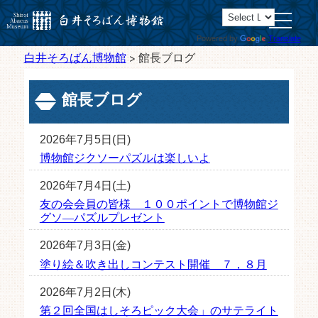
toggle
navigatio
Powered by
Translate
白井そろばん博物館
>
館長ブログ
館長ブログ
2026年7月5日(日)
博物館ジクソーパズルは楽しいよ
2026年7月4日(土)
友の会会員の皆様 １００ポイントで博物館ジ
グソ―パズルプレゼント
2026年7月3日(金)
塗り絵＆吹き出しコンテスト開催 ７，８月
2026年7月2日(木)
第２回全国はしそろピック大会」のサテライト