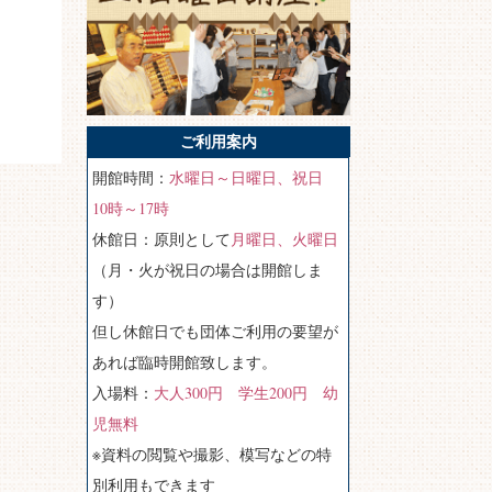
ご利用案内
開館時間：
水曜日～日曜日、祝日
10時～17時
休館日：原則として
月曜日、火曜日
（月・火が祝日の場合は開館しま
す）
但し休館日でも団体ご利用の要望が
あれば臨時開館致します。
入場料：
大人300円 学生200円 幼
児無料
※資料の閲覧や撮影、模写などの特
別利用もできます