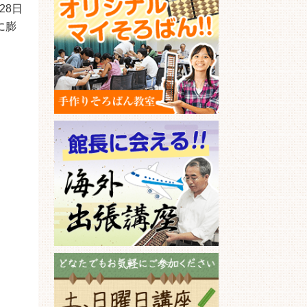
月28日
に膨