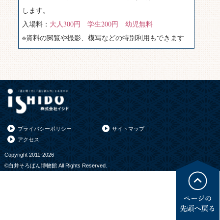
します。
入場料：
大人300円 学生200円 幼児無料
※資料の閲覧や撮影、模写などの特別利用もできます
プライバシーポリシー
サイトマップ
アクセス
Copyright 2011-2026
©白井そろばん博物館 All Rights Reserved.