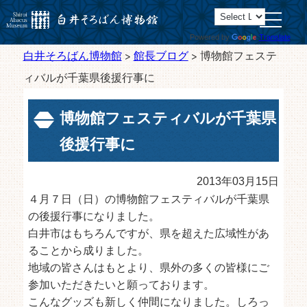
toggle
navigatio
Powered by
Translate
白井そろばん博物館
>
館長ブログ
>
博物館フェステ
ィバルが千葉県後援行事に
博物館フェスティバルが千葉県
後援行事に
2013年03月15日
４月７日（日）の博物館フェスティバルが千葉県
の後援行事になりました。
白井市はもちろんですが、県を超えた広域性があ
ることから成りました。
地域の皆さんはもとより、県外の多くの皆様にご
参加いただきたいと願っております。
こんなグッズも新しく仲間になりました。しろっ