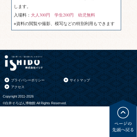
します。
入場料：
大人300円 学生200円 幼児無料
※資料の閲覧や撮影、模写などの特別利用もできます
プライバシーポリシー
サイトマップ
アクセス
Copyright 2011-2026
©白井そろばん博物館 All Rights Reserved.