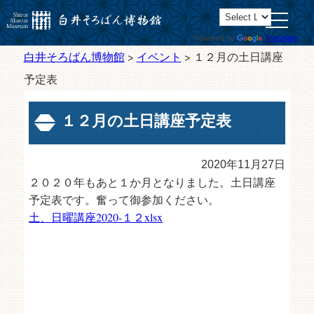
toggle
navigatio
Powered by
Translate
白井そろばん博物館
>
イベント
>
１２月の土日講座
予定表
１２月の土日講座予定表
2020年11月27日
２０２０年もあと１か月となりました。土日講座
予定表です。奮って御参加ください。
土、日曜講座2020-１２xlsx