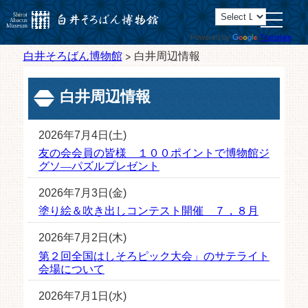
toggle
navigatio
Powered by
Translate
白井そろばん博物館
>
白井周辺情報
白井周辺情報
2026年7月4日(土)
友の会会員の皆様 １００ポイントで博物館ジ
グソ―パズルプレゼント
2026年7月3日(金)
塗り絵＆吹き出しコンテスト開催 ７，８月
2026年7月2日(木)
第２回全国はしそろピック大会」のサテライト
会場について
2026年7月1日(水)