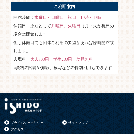
ご利用案内
開館時間：
水曜日～日曜日、祝日 10時～17時
休館日：原則として
月曜日、火曜日
（月・火が祝日の
場合は開館します）
但し休館日でも団体ご利用の要望があれば臨時開館致
します。
入場料：
大人300円 学生200円 幼児無料
※資料の閲覧や撮影、模写などの特別利用もできます
プライバシーポリシー
サイトマップ
アクセス