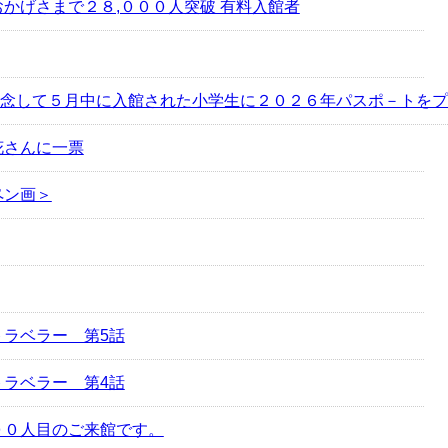
かげさまで２８,０００人突破 有料入館者
念して５月中に入館された小学生に２０２６年パスポ－トをプ
花さんに一票
ペン画＞
トラベラー 第5話
トラベラー 第4話
００人目のご来館です。