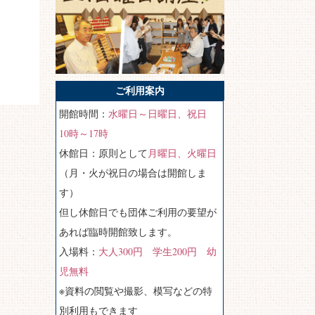
ご利用案内
開館時間：
水曜日～日曜日、祝日
10時～17時
休館日：原則として
月曜日、火曜日
（月・火が祝日の場合は開館しま
す）
但し休館日でも団体ご利用の要望が
あれば臨時開館致します。
入場料：
大人300円 学生200円 幼
児無料
※資料の閲覧や撮影、模写などの特
別利用もできます