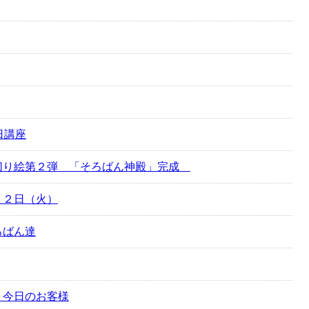
日講座
切り絵第２弾 「そろばん神殿」完成
２２日（火）
ろばん達
。今日のお客様