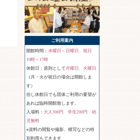
ご利用案内
開館時間：
水曜日～日曜日、祝日
10時～17時
休館日：原則として
月曜日、火曜日
（月・火が祝日の場合は開館しま
す）
但し休館日でも団体ご利用の要望が
あれば臨時開館致します。
入場料：
大人300円 学生200円 幼
児無料
※資料の閲覧や撮影、模写などの特
別利用もできます