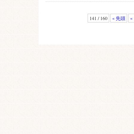
141 / 160
« 先頭
«