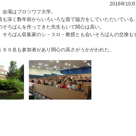
2016年10
。会場はブロツワフ大学。
詣も深く数年前からいろいろな面で協力をしていただいている
のそろばんを作ってきた先生もいて関心は高い。
、そろばん収集家のシ－スロ－教授とも会いそろばんの交換も
１６０名も参加者があり関心の高さがうかがわれた。