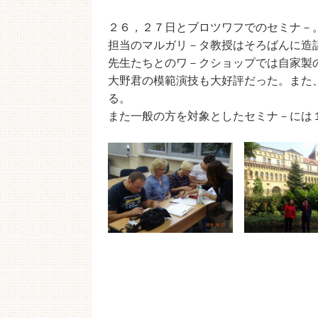
２６，２７日とブロツワフでのセミナ－
担当のマルガリ－タ教授はそろばんに造
先生たちとのワ－クショップでは自家製
大野君の模範演技も大好評だった。また
る。
また一般の方を対象としたセミナ－には