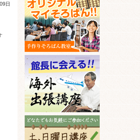
月09日
。
す