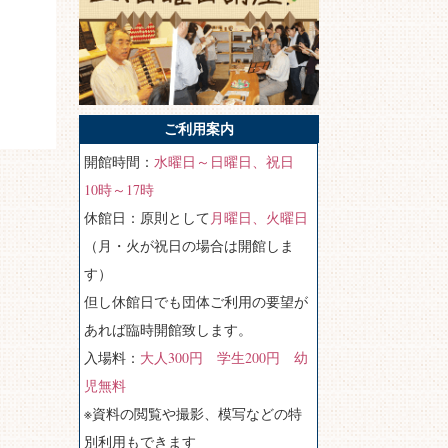
ご利用案内
開館時間：
水曜日～日曜日、祝日
10時～17時
休館日：原則として
月曜日、火曜日
（月・火が祝日の場合は開館しま
す）
但し休館日でも団体ご利用の要望が
あれば臨時開館致します。
入場料：
大人300円 学生200円 幼
児無料
※資料の閲覧や撮影、模写などの特
別利用もできます