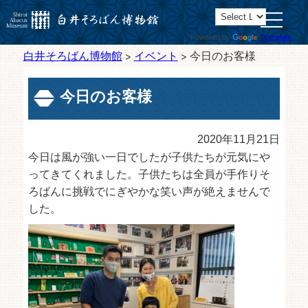
toggle
navigatio
Powered by
Translate
白井そろばん博物館
>
イベント
>
今日のお客様
今日のお客様
2020年11月21日
今日は風が強い一日でしたが子供たちが元気にや
ってきてくれました。子供たちは全員が手作りそ
ろばんに挑戦でにぎやかな笑い声が絶えませんで
した。