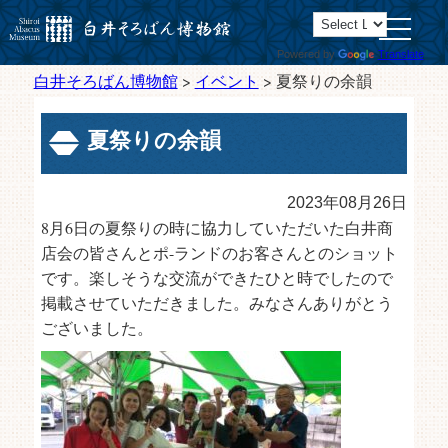
toggle
navigatio
Powered by
Translate
白井そろばん博物館
>
イベント
>
夏祭りの余韻
夏祭りの余韻
2023年08月26日
8月6日の夏祭りの時に協力していただいた白井商
店会の皆さんとポ-ランドのお客さんとのショット
です。楽しそうな交流ができたひと時でしたので
掲載させていただきました。みなさんありがとう
ございました。