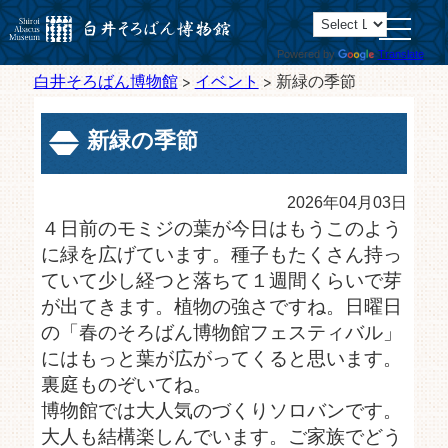
toggle
navigatio
Powered by
Translate
白井そろばん博物館
>
イベント
>
新緑の季節
新緑の季節
2026年04月03日
４日前のモミジの葉が今日はもうこのよう
に緑を広げています。種子もたくさん持っ
ていて少し経つと落ちて１週間くらいで芽
が出てきます。植物の強さですね。日曜日
の「春のそろばん博物館フェスティバル」
にはもっと葉が広がってくると思います。
裏庭ものぞいてね。
博物館では大人気のづくりソロバンです。
大人も結構楽しんでいます。ご家族でどう