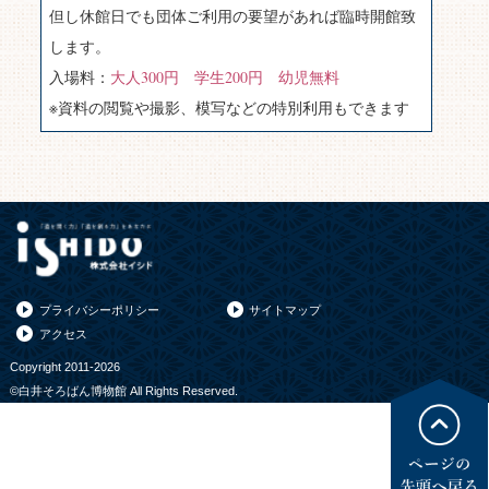
但し休館日でも団体ご利用の要望があれば臨時開館致
します。
入場料：
大人300円 学生200円 幼児無料
※資料の閲覧や撮影、模写などの特別利用もできます
プライバシーポリシー
サイトマップ
アクセス
Copyright 2011-2026
©白井そろばん博物館 All Rights Reserved.