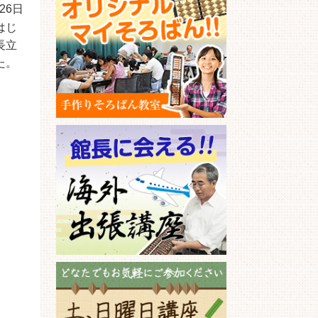
月26日
はじ
長立
た。