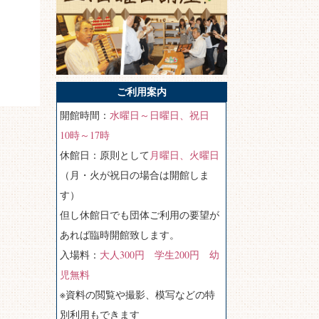
ご利用案内
開館時間：
水曜日～日曜日、祝日
10時～17時
休館日：原則として
月曜日、火曜日
（月・火が祝日の場合は開館しま
す）
但し休館日でも団体ご利用の要望が
あれば臨時開館致します。
入場料：
大人300円 学生200円 幼
児無料
※資料の閲覧や撮影、模写などの特
別利用もできます