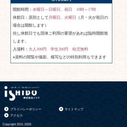
開館時間：
水曜日～日曜日、祝日 10時～17時
休館日：原則として
月曜日、火曜日
（月・火が祝日の
場合は開館します）
但し休館日でも団体ご利用の要望があれば臨時開館致
します。
入場料：
大人300円 学生200円 幼児無料
※資料の閲覧や撮影、模写などの特別利用もできます
プライバシーポリシー
サイトマップ
アクセス
Copyright 2011-2026