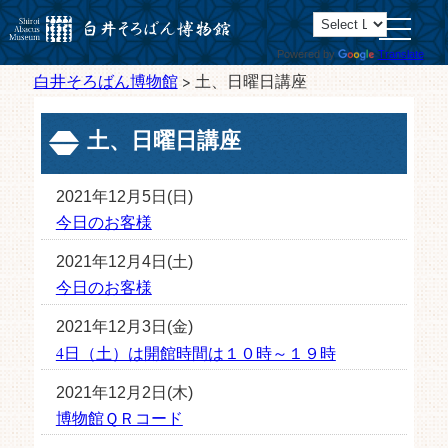
toggle
navigatio
Powered by
Translate
白井そろばん博物館
>
土、日曜日講座
土、日曜日講座
2021年12月5日(日)
今日のお客様
2021年12月4日(土)
今日のお客様
2021年12月3日(金)
4日（土）は開館時間は１０時～１９時
2021年12月2日(木)
博物館ＱＲコード