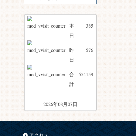
本
385
日
昨
576
日
合
554159
計
2026年08月07日
アクセス