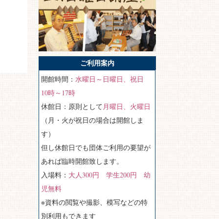
ご利用案内
開館時間：
水曜日～日曜日、祝日
10時～17時
休館日：原則として
月曜日、火曜日
（月・火が祝日の場合は開館しま
す）
但し休館日でも団体ご利用の要望が
あれば臨時開館致します。
入場料：
大人300円 学生200円 幼
児無料
※資料の閲覧や撮影、模写などの特
別利用もできます