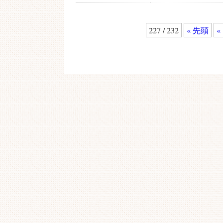
227 / 232
« 先頭
«