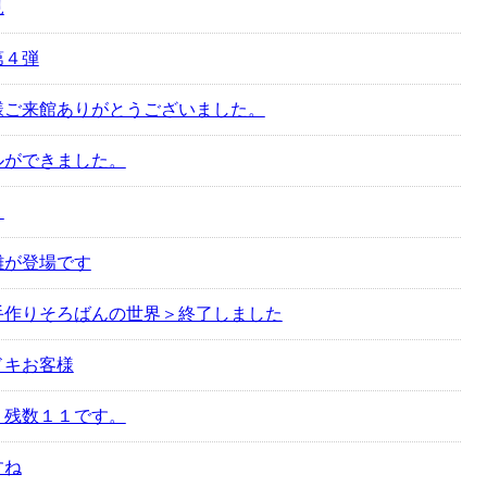
見
第４弾
様ご来館ありがとうございました。
ルができました。
！
雛が登場です
手作りそろばんの世界＞終了しました
ドキお客様
 残数１１です。
すね