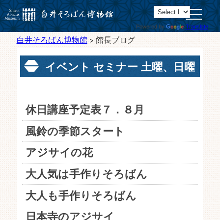
toggle
navigatio
Powered by
Translate
白井そろばん博物館
>
館長ブログ
イベント
セミナー
土曜、日曜
講座
新着情報
館長ブログ
休日講座予定表７．８月
風鈴の季節スタート
アジサイの花
大人気は手作りそろばん
大人も手作りそろばん
日本寺のアジサイ