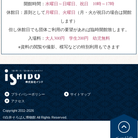
開館時間：
水曜日～日曜日、祝日 10時～17時
休館日：原則として
月曜日、火曜日
（月・火が祝日の場合は開館
します）
但し休館日でも団体ご利用の要望があれば臨時開館致します。
入場料：
大人300円 学生200円 幼児無料
※資料の閲覧や撮影、模写などの特別利用もできます
プライバシーポリシー
サイトマップ
アクセス
Copyright 2011-2026
©白井そろばん博物館 All Rights Reserved.